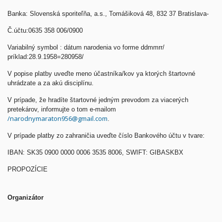
Banka: Slovenská sporiteľňa, a.s., Tomášiková 48, 832 37 Bratislava-
Č.účtu:0635 358 006/0900
Variabilný symbol : dátum narodenia vo forme ddmmrr/
príklad:28.9.1958=280958/
V popise platby uveďte meno účastníka/kov ya ktorých štartovné
uhrádzate a za akú disciplínu.
V prípade, že hradíte štartovné jedným prevodom za viacerých
pretekárov, informujte o tom e-mailom
/narodnymaraton956@gmail.com
.
V prípade platby zo zahraničia uveďte číslo Bankového účtu v tvare:
IBAN: SK35 0900 0000 0006 3535 8006, SWIFT: GIBASKBX
PROPOZÍCIE
Organizátor