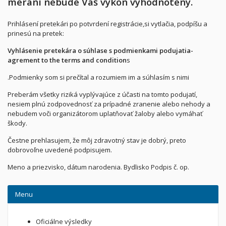
meraní nebude Váš výkon vyhodnotený.
Prihlásení pretekári po potvrdení registrácie,si vytlačia, podpíšu a
prinesú na pretek:
Vyhlásenie pretekára o súhlase s podmienkami podujatia-
agrement to the terms and condition
s
.Podmienky som si prečítal a rozumiem im a súhlasím s nimi
Preberám všetky riziká vyplývajúce z účasti na tomto podujatí,
nesiem plnú zodpovednosť za prípadné zranenie alebo nehody a
nebudem voči organizátorom uplatňovať žaloby alebo vymáhať
škody.
Čestne prehlasujem, že môj zdravotný stav je dobrý, preto
dobrovoľne uvedené podpisujem.
Meno a priezvisko, dátum narodenia. Bydlisko Podpis č. op.
Menu
Oficiálne výsledky