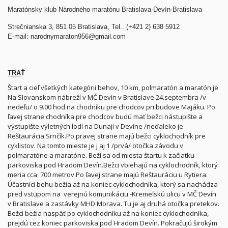
Maratónsky klub Národného maratónu Bratislava-Devín-Bratislava
Strečnianska 3, 851 05 Bratislava, Tel.. (+421 2) 638 5912
E-mail: narodnymaraton956@gmail.com
TRA
Ť
Štart a cieľ všetkých kategórii behov, 10 km, polmaratón a maratón je
Na Slovanskom nábreží v MČ Devín v Bratislave 24.septembra /v
nedeľu/ o 9.00 hod na chodníku pre chodcov pri budove Majáku. Po
ľavej strane chodníka pre chodcov budú mať bežci nástupište a
výstupište výletných lodí na Dunaji v Devíne /neďaleko je
Reštaurácia Srnčík.Po pravej strane majú bežci cyklochodník pre
cyklistov. Na tomto mieste je j aj 1 /prvá/ otočka závodu v
polmaratóne a maratóne. Beží sa od miesta štartu k začiatku
parkoviska pod Hradom Devín.Bežci vbiehajú na cyklochodník, ktorý
meria cca 700 metrov.Po ľavej strane majú Reštauráciu u Rytiera.
Účastníci behu bežia až na koniec cyklochodníka, ktorý sa nachádza
pred vstupom na verejnú komunikáciu -Kremeľskú ulicu v MČ Devín
v Bratislave a zastávky MHD Morava. Tu je aj druhá otočka pretekov.
Bežci bežia naspäť po cyklochodníku až na koniec cyklochodníka,
prejdú cez koniec parkoviska pod Hradom Devín. Pokračujú širokým