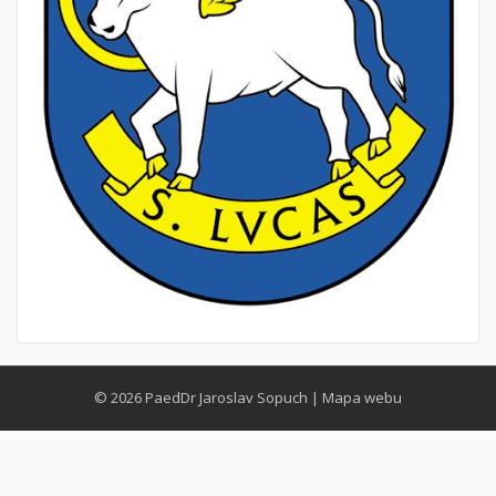
© 2026
PaedDr Jaroslav Sopuch
|
Mapa webu