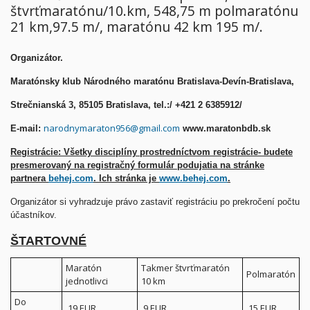
štvrťmaratónu/10.km, 548,75 m polmaratónu
21 km,97.5 m/, maratónu 42 km 195 m/.
Organizátor.
Maratónsky klub Národného maratónu Bratislava-Devín-Bratislava,
Strečnianská 3, 85105 Bratislava, tel.:/ +421 2 6385912/
narodnymaraton956@gmail.com
E-mail:
www.maratonbdb.sk
Registrácie: Všetky disciplíny pro
stredníctvom registrácie- budete
presmerovaný na registračný formulár podujatia na stránke
partnera
behej.com
. Ich stránka je
www.behej.com
.
Organizátor si vyhradzuje právo zastaviť registráciu po prekročení počtu
účastníkov.
ŠTARTOVNÉ
Maratón
Takmer štvrťmaratón
Polmaratón
jednotlivci
10 km
Do
19 EUR
9 EUR
15 EUR