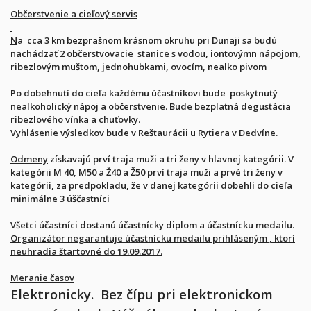
Občerstvenie a cieľový servis
N
a cca 3 km bezprašnom krásnom okruhu pri Dunaji sa budú
nachádzať 2 občerstvovacie stanice s vodou, iontovýmn nápojom,
ribezlovým muštom, jednohubkami, ovocím, nealko pivom
Po dobehnutí do cieľa každému účastníkovi bude poskytnutý
nealkoholický nápoj a občerstvenie. Bude bezplatná degustácia
ribezlového vínka a chuťovky.
Vyhlásenie výsledkov
bude v Reštaurácii u Rytiera v Dedvíne.
Odmeny
získavajú prví traja muži a tri ženy v hlavnej kategórii. V
kategórii M 40, M50 a Ž40 a Ž50 prví traja muži a prvé tri ženy v
kategórii, za predpokladu, že v danej kategórii dobehli do cieľa
minimálne 3 úščastníci
Všetci účastníci dostanú účastnícky diplom a účastnícku medailu.
Organizátor negarantuje účastnícku medailu prihláseným , ktorí
neuhradia štartovné do 19.09.2017.
Meranie časov
Elektronicky. Bez čípu pri elektronickom