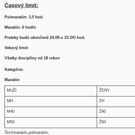
Časový limit:
Polmaratón: 3,5 hod.
Maratón: 6 hodín
Preteky budú ukončené 24.09.o 15.OO hod.
Vekový limit:
Všetky disciplíny od 18 rokov
Kategórie:
Maratón
MUŽI
ŽENY
MH
ZH
M40
Ž40
M50
Ž50
Štvrťmaratón,polmaratón,