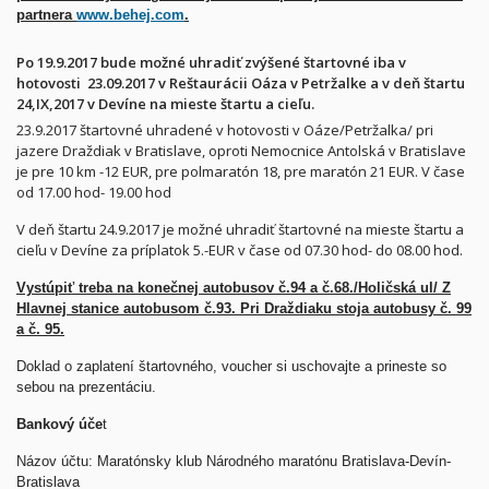
partnera
www.behej.com
.
Po 19.9.2017 bude možné uhradiť zvýšené štartovné iba v
hotovosti 23.09.2017 v Reštaurácii Oáza v Petržalke a v deň štartu
24,IX,2017 v Devíne na mieste štartu a cieľu.
23.9.2017 štartovné uhradené v hotovosti v Oáze/Petržalka/ pri
jazere Draždiak v Bratislave, oproti Nemocnice Antolská v Bratislave
je pre 10 km -12 EUR, pre polmaratón 18, pre maratón 21 EUR. V čase
od 17.00 hod- 19.00 hod
V deň štartu 24.9.2017 je možné uhradiť štartovné na mieste štartu a
cieľu v Devíne za príplatok 5.-EUR v čase od 07.30 hod- do 08.00 hod.
Vystúpiť treba na konečnej autobusov č.94 a č.68./Holičská ul/ Z
Hlavnej stanice autobusom č.93. Pri Draždiaku stoja autobusy č. 99
a č. 95.
Doklad o zaplatení štartovného, voucher si uschovajte a prineste so
sebou na prezentáciu.
Bankový úče
t
Názov účtu: Maratónsky klub Národného maratónu Bratislava-Devín-
Bratislava