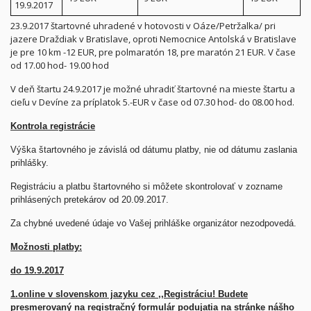
19.9.2017
23.9.2017 štartovné uhradené v hotovosti v Oáze/Petržalka/ pri
jazere Draždiak v Bratislave, oproti Nemocnice Antolská v Bratislave
je pre 10 km -12 EUR, pre polmaratón 18, pre maratón 21 EUR. V čase
od 17.00 hod- 19.00 hod
V deň štartu 24.9.2017 je možné uhradiť štartovné na mieste štartu a
cieľu v Devíne za príplatok 5.-EUR v čase od 07.30 hod- do 08.00 hod.
Kontrola registrácie
Výška štartovného je závislá od dátumu platby, nie od dátumu zaslania
prihlášky.
Registráciu a platbu štartovného si môžete skontrolovať v zozname
prihlásených pretekárov od 20.09.2017.
Za chybné uvedené údaje vo Vašej prihláške organizátor nezodpovedá.
Možnosti platby:
do 19.9.2017
1.online v slovenskom jazyku cez ,,Registráciu! Budete
presmerovaný na registračný formulár podujatia na stránke nášho