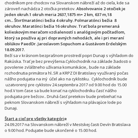
chodníkom pre chodcov na Slovanskom nábreží až do cieľa, kde sa
zároveň nachádza 2 otočka pretekov.
Absolvovanie 2 otočiek je
jeden okruh.1 okruh meria 2637,1875 m= 2 km, 637 m,18
cm... Štvrťmaratónci bežia 4 okruhy. Polmaratónci bežia 8
okruhov. Maratónci bežia 16 okruhov. Trať bola premeraná
kolieskovým meračom vzdialeností s analógovým počítadlom,
ktorý sa používa aj pri dopravných nehodách, ale i pri meraní
oblúkov PaedDr. Jaroslavom Sopuchom a Gustávom Erdelským
18.09.2017.
Beží sa v krásnom bezprašnom prostredí popri Dunaji s výhľadom do
Rakúska. Trať je bez prevýšenia.Cyklochodník na základe žiadosti o
povolenie zvláštneho užívania komunikácie,. bude na základe
rozhodnutia primátora hl..SR a KRPZ DI Bratislavy využívaný počas
nášho podujatia na iný účel ako na cyklistiku. Cyklochodník bude
uzatvorený pre cyklistov 24.septembra 2017 od 9.00 hod do 15.00
hod.V tom čase sa bude konať na cyklochodníku časť nášho
podujatia pre bežcov.. Druhá časť pretekov bude prebiehať na
peknom Slovanskom nábreží s výhľadom na plávajúce lode po
Dunaji.
Štart a cieľ pre všetky kategóri
e
24.09.2017 na Slovanskom nábreží v Mestskej časti Devín Bratislava
o 9.00 hod. Podujatie bude ukončené o 15.00 hod.